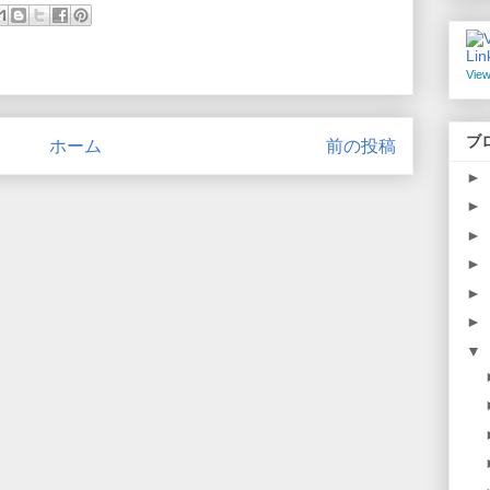
View
ブ
ホーム
前の投稿
►
►
►
►
►
►
▼