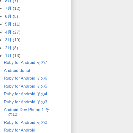
►
8月
(7)
►
7月
(12)
►
6月
(5)
►
5月
(11)
►
4月
(27)
►
3月
(10)
►
2月
(8)
▼
1月
(13)
Ruby for Android その7
Android donut
Ruby for Android その6
Ruby for Android その5
Ruby for Android その4
Ruby for Android その3
Android Dev Phone 1 そ
の12
Ruby for Android その2
Ruby for Android