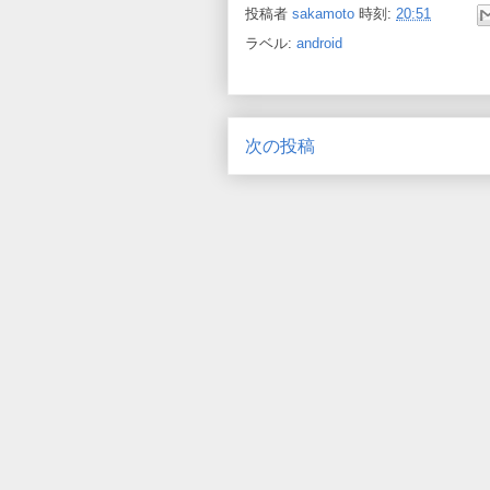
投稿者
sakamoto
時刻:
20:51
ラベル:
android
次の投稿