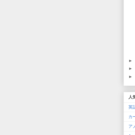
►
►
►
人
英
カ
ア