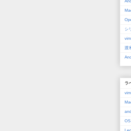
An
Ma
Op
シ
vim
渡
An
ラ
vim
Ma
and
OS
Le