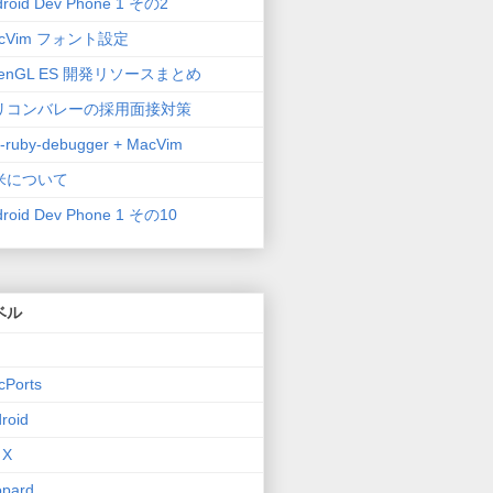
droid Dev Phone 1 その2
cVim フォント設定
enGL ES 開発リソースまとめ
リコンバレーの採用面接対策
-ruby-debugger + MacVim
米について
droid Dev Phone 1 その10
ベル
cPorts
roid
 X
opard