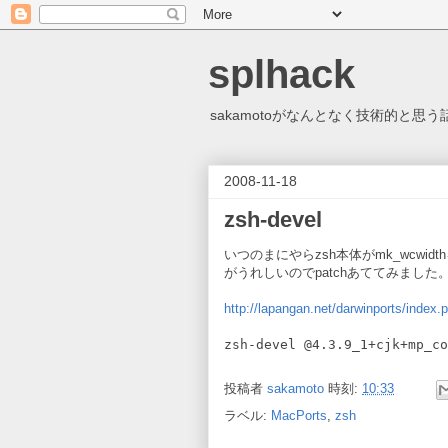
splhack
sakamotoがなんとなく技術的と
2008-11-18
zsh-devel
いつのまにやらzsh本体がmk_wcwidt
がうれしいのでpatchあててみました
http://lapangan.net/darwinports/index
zsh-devel @4.3.9_1+cjk+mp_co
投稿者
sakamoto
時刻:
10:33
ラベル:
MacPorts
,
zsh