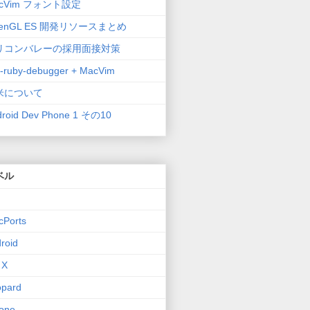
cVim フォント設定
enGL ES 開発リソースまとめ
リコンバレーの採用面接対策
-ruby-debugger + MacVim
米について
droid Dev Phone 1 その10
ベル
cPorts
roid
 X
opard
one