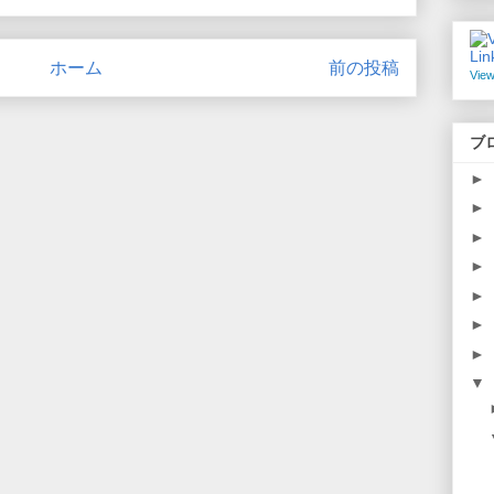
ホーム
前の投稿
View
ブ
►
►
►
►
►
►
►
▼