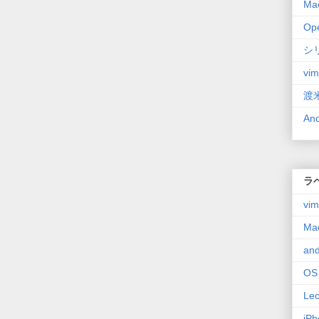
Ma
Op
シ
vim
渡
An
ラ
vim
Ma
and
OS
Le
iPh