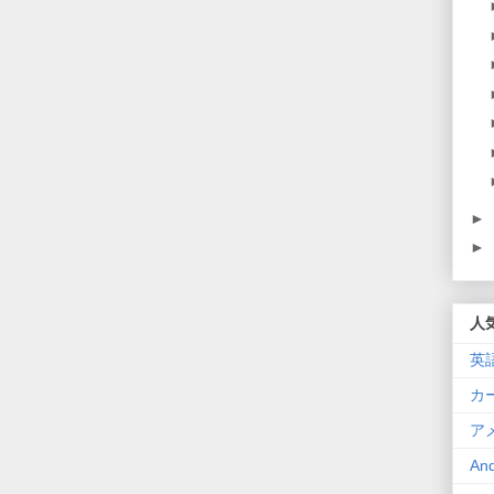
►
►
人
英
カ
ア
An