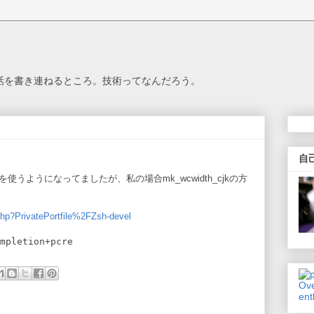
思う話を書き連ねるところ。技術ってなんだろう。
自
hを使うようになってましたが、私の場合mk_wcwidth_cjkの方
。
.php?PrivatePortfile%2FZsh-devel
mpletion+pcre