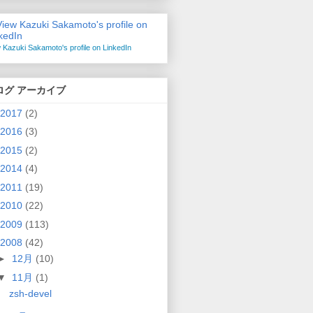
 Kazuki Sakamoto's profile on LinkedIn
ログ アーカイブ
2017
(2)
2016
(3)
2015
(2)
2014
(4)
2011
(19)
2010
(22)
2009
(113)
2008
(42)
►
12月
(10)
▼
11月
(1)
zsh-devel